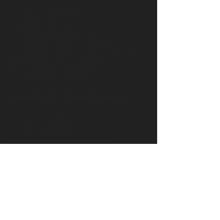
Cours de maquillage Toulon
Cours maquillage Hyères
Conseil maquillage Toulon
Apprendre à se maquiller Toulon
Comment maquiller sont teint Toulon
Comment maquiller des yeux tombants Hyères
Formation maquillage Solliès-Pont
Cours d'auto-maquillage Toulon
Cour d'auto-maquillage Hyères
Cours de maquillage Solliès-Pont
Cours de maquillage La Garde La Farlèdes
Coiffure Mariage Var
Coiffure mariage Toulon
Coiffure mariée Hyères
Coiffeuse mariage Pierrefeu du Var
Coiffeuse mariée Carqueiranne
Hair-styliste Toulon
Coiffeuse professionnelle mariage Brignoles
Maquillage et coiffure shooting Var
Maquillage shooting Toulon
Coiffure shooting Toulon
Coiffeuse shooting Toulon
Maquilleuse shooting Toulon