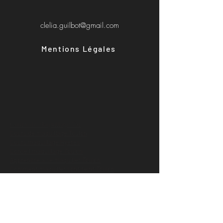
clelia.guilbot@gmail.com
Mentions Légales
Cours de Maquillage Var
Cours de maquillage Toulon
Cours maquillage Hyères
Conseil maquillage Toulon
Apprendre à se maquiller Toulon
Comment maquiller sont teint Toulon
Comment maquiller des yeux tombants Hyères
Formation maquillage Solliès-Pont
Cours d'auto-maquillage Toulon
Cour d'auto-maquillage Hyères
Cours de maquillage Solliès-Pont
Cours de maquillage La Garde La Farlèdes